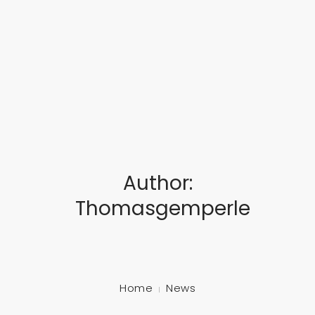
... feinste Blasmusik aus dem Herzen Süddeutschlands
STARTSEITE
ÜBER UNS
MUSIKALISCHE AUSBILDUNG
Author:
TERMINE
Thomasgemperle
GALERIE
SCHLOSSFEST
MITGLIED WERDEN!
Home
News
KONTAKT