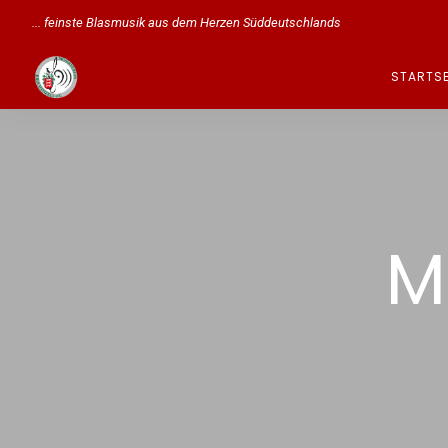
... feinste Blasmusik aus dem Herzen Süddeutschlands
STARTSE
M