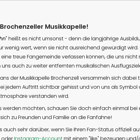
 Brochenzeller Musikkapelle!
hn
" heißt es nicht umsonst - denn die langjährige Ausbild
r wenig wert, wenn sie nicht ausreichend gewürdigt wird.
f eine treue Fangemeinde verlassen können, die uns nicht n
 uns auch zu weiter entfernten musikalischen Ausflugsziele
Fans der Musikkapelle Brochenzell versammeln sich dabei tr
 bei jedem Auftritt sichtbar gehisst und von uns als Symbol
Atmosphäre verstanden wird.
s werden möchten, schauen Sie doch einfach einmal bei 
 sich zu Freunden und Familie an die Fanfahne!
s auch sehr darüber, wenn Sie Ihren Fan-Status offiziell a
oder
Instagram-Account
mit einem "like" bezeugen und/o