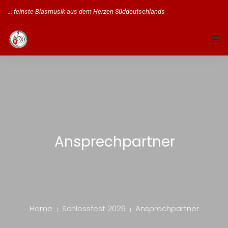
... feinste Blasmusik aus dem Herzen Süddeutschlands
STARTSEITE
ÜBER UNS
MUSIKALISCHE AUSBILDUNG
TERMINE
Ansprechpartner
GALERIE
SCHLOSSFEST
MITGLIED WERDEN!
Home
Schlossfest 2026
Ansprechpartner
KONTAKT