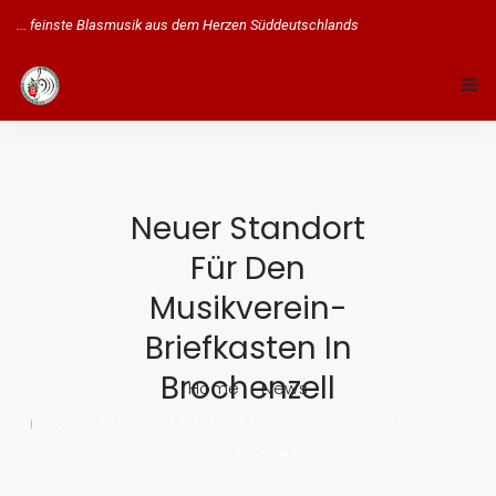
... feinste Blasmusik aus dem Herzen Süddeutschlands
STARTSEITE
ÜBER UNS
Neuer Standort
MUSIKALISCHE AUSBILDUNG
Für Den
TERMINE
Musikverein-
Briefkasten In
GALERIE
Brochenzell
Home
News
SCHLOSSFEST
Neuer Standort Für Den Musikverein-Briefkasten In
MITGLIED WERDEN!
Brochenzell
KONTAKT