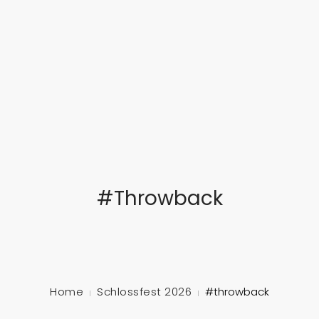
... feinste Blasmusik aus dem Herzen Süddeutschlands
STARTSEITE
ÜBER UNS
MUSIKALISCHE AUSBILDUNG
TERMINE
#throwback
GALERIE
SCHLOSSFEST
MITGLIED WERDEN!
Home
Schlossfest 2026
#throwback
KONTAKT