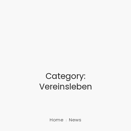
... feinste Blasmusik aus dem Herzen Süddeutschlands
STARTSEITE
ÜBER UNS
MUSIKALISCHE AUSBILDUNG
Category:
TERMINE
Vereinsleben
GALERIE
SCHLOSSFEST
MITGLIED WERDEN!
Home
News
KONTAKT