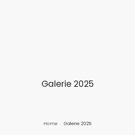
... feinste Blasmusik aus dem Herzen Süddeutschlands
STARTSEITE
ÜBER UNS
MUSIKALISCHE AUSBILDUNG
TERMINE
Galerie 2025
GALERIE
SCHLOSSFEST
MITGLIED WERDEN!
Home
Galerie 2025
KONTAKT