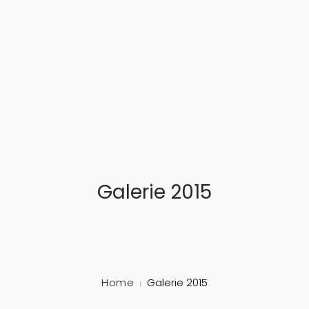
... feinste Blasmusik aus dem Herzen Süddeutschlands
STARTSEITE
ÜBER UNS
MUSIKALISCHE AUSBILDUNG
TERMINE
Galerie 2015
GALERIE
SCHLOSSFEST
MITGLIED WERDEN!
Home
Galerie 2015
KONTAKT