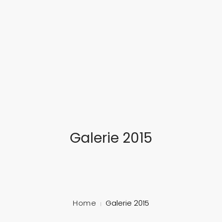
... feinste Blasmusik aus dem Herzen Süddeutschlands
STARTSEITE
ÜBER UNS
MUSIKALISCHE AUSBILDUNG
TERMINE
Galerie 2015
GALERIE
SCHLOSSFEST
MITGLIED WERDEN!
Home
Galerie 2015
KONTAKT